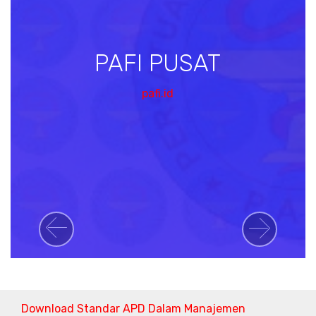
PAFI PUSAT
pafi.id
Previous
Next
Download Standar APD Dalam Manajemen